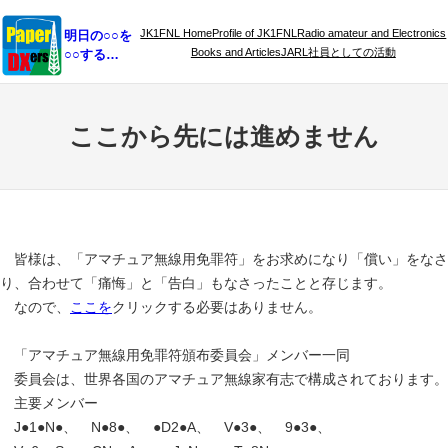
内
JK1FNL Home
Profile of JK1FNL
Radio amateur and Electronics
明日の○○を
容
Books and Articles
JARL社員としての活動
○○する…
を
ス
キ
ここから先には進めません
ッ
プ
皆様は、「アマチュア無線用免罪符」をお求めになり「償い」をなさ
り、合わせて「痛悔」と「告白」もなさったことと存じます。
なので、
ここを
クリックする必要はありません。
「アマチュア無線用免罪符頒布委員会」メンバー一同
委員会は、世界各国のアマチュア無線家有志で構成されております。
主要メンバー
J●1●N●、 N●8●、 ●D2●A、 V●3●、 9●3●、