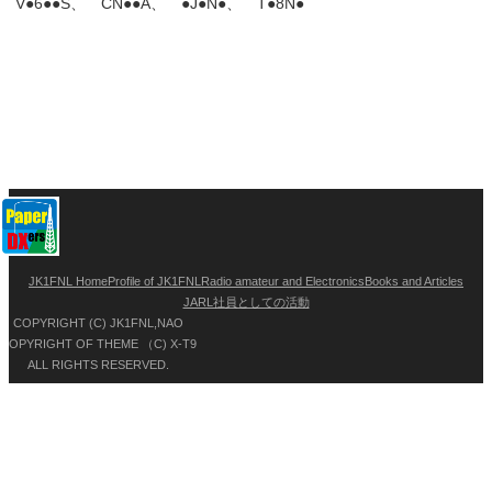
V●6●●S、 CN●●A、 ●J●N●、 T●8N●
JK1FNL Home
Profile of JK1FNL
Radio amateur and Electronics
Books and Articles
JARL社員としての活動
COPYRIGHT (C) JK1FNL,NAO
COPYRIGHT OF THEME （C) X-T9
ALL RIGHTS RESERVED.