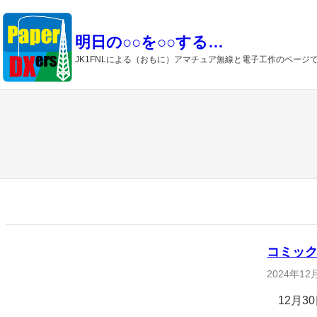
内
容
明日の○○を○○する…
を
JK1FNLによる（おもに）アマチュア無線と電子工作のページ
ス
キ
ッ
プ
コミック
2024年12
12月30