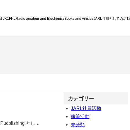
 of JK1FNL
Radio amateur and Electronics
Books and Articles
JARL社員としての活動
カテゴリー
JARL社員活動
執筆活動
blishing とし…
未分類