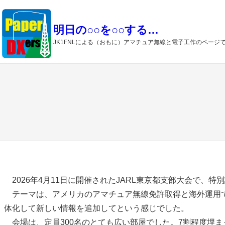
内
容
明日の○○を○○する…
を
JK1FNLによる（おもに）アマチュア無線と電子工作のページ
ス
キ
ッ
プ
2026年4月11日に開催されたJARL東京都支部大会で、
テーマは、アメリカのアマチュア無線免許取得と海外運用で
体化して新しい情報を追加してという感じでした。
会場は、定員300名のとても広い部屋でした。7割程度埋